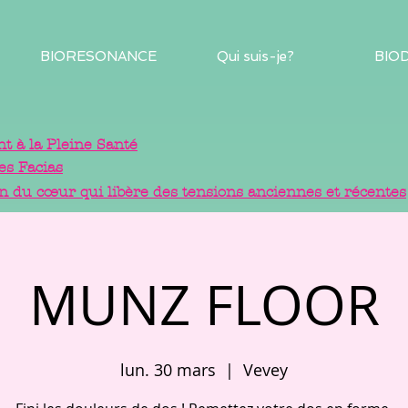
BIORESONANCE
Qui suis-je?
BIO
 à la Pleine Santé
es Facias
in du cœur qui libère des tensions anciennes et récentes
MUNZ FLOOR
lun. 30 mars
  |  
Vevey