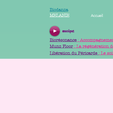
Biodanza
MELANIE
Accueil
musique
Biorésonance
: Accompagnement
Munz Floor
: La régénération d
Libération du Péricarde
: Le so