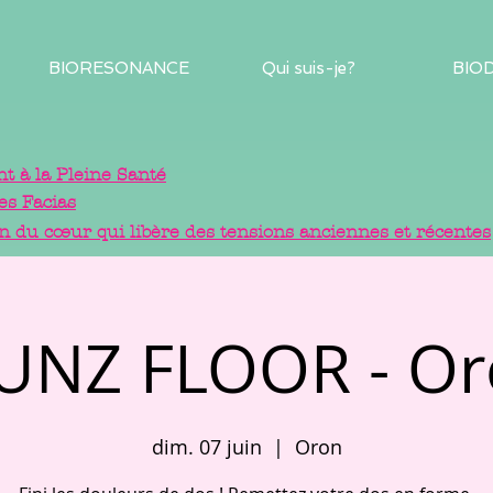
BIORESONANCE
Qui suis-je?
BIO
 à la Pleine Santé
es Facias
in du cœur qui libère des tensions anciennes et récentes
UNZ FLOOR - Or
dim. 07 juin
  |  
Oron