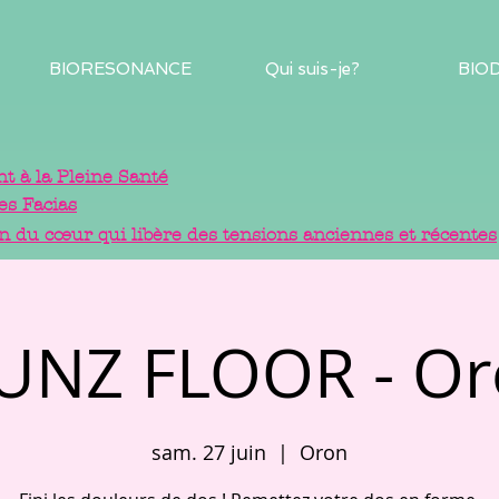
BIORESONANCE
Qui suis-je?
BIO
 à la Pleine Santé
es Facias
in du cœur qui libère des tensions anciennes et récentes
UNZ FLOOR - Or
sam. 27 juin
  |  
Oron