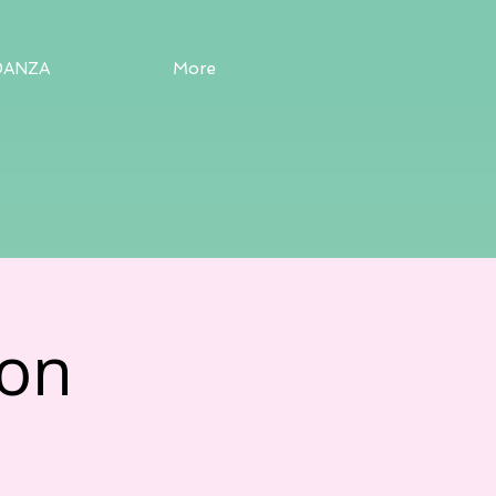
DANZA
More
on