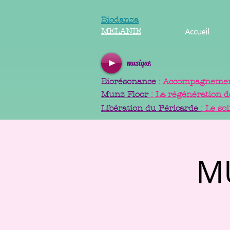
Biodanza
MELANIE
Accueil
musique
Biorésonance
: Accompagnement
Munz Floor
: La régénération d
Libération du Péricarde
: Le so
M