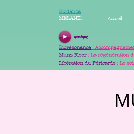
Biodanza
MELANIE
Accueil
musique
Biorésonance
: Accompagnement
Munz Floor
: La régénération d
Libération du Péricarde
: Le so
M