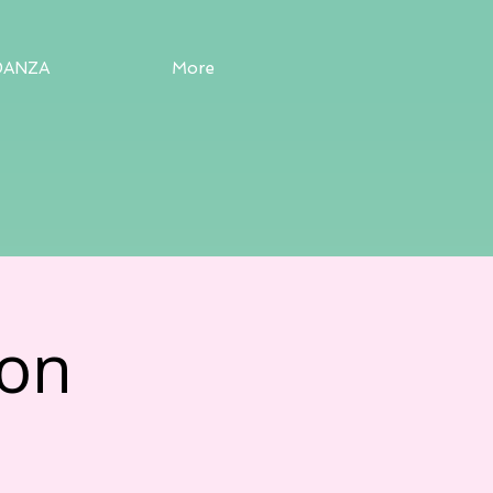
DANZA
More
on