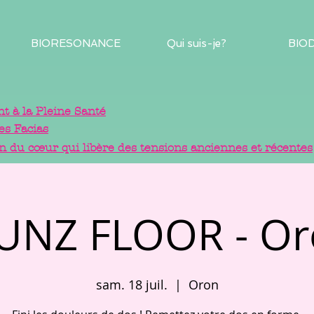
BIORESONANCE
Qui suis-je?
BIO
 à la Pleine Santé
es Facias
in du cœur qui libère des tensions anciennes et récentes
UNZ FLOOR - Or
sam. 18 juil.
  |  
Oron