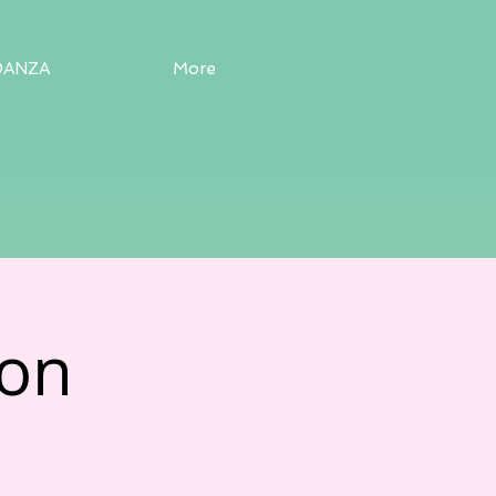
DANZA
More
on