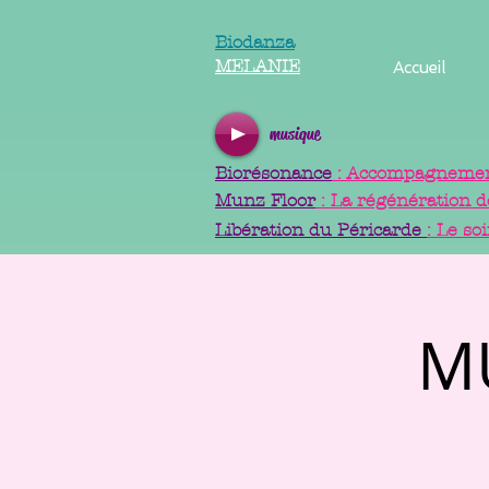
Biodanza
MELANIE
Accueil
musique
Biorésonance
: Accompagnement
Munz Floor
: La régénération d
Libération du Péricarde
: Le so
M